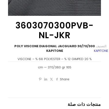
3603070300PVB-
NL-JKR
التصنيف:
30/70/300 POLY VISCONE DIAGONAL JACGUARD
KAPITONE
KAPITONE
% 20 VISCONE – % 68 POLYESTER – % 12 GIMPED
165 cm — 370/380 gr
Share
منتجات ذات صلة