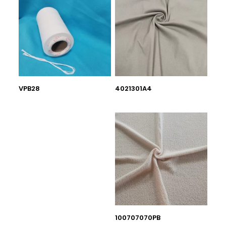
VPB28
4021301A4
100707070PB