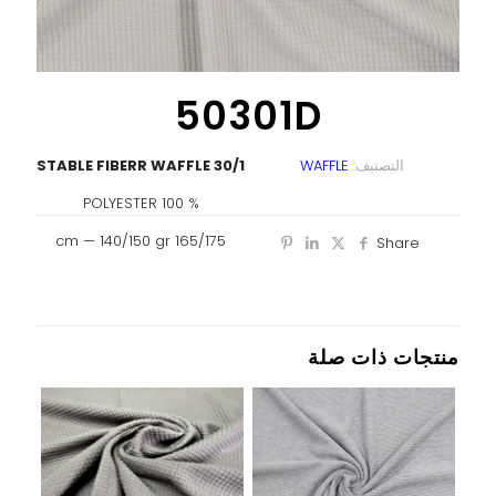
50301D
التصنيف:
WAFFLE
30/1 STABLE FIBERR WAFFLE
% 100 POLYESTER
165/175 cm — 140/150 gr
Share
منتجات ذات صلة