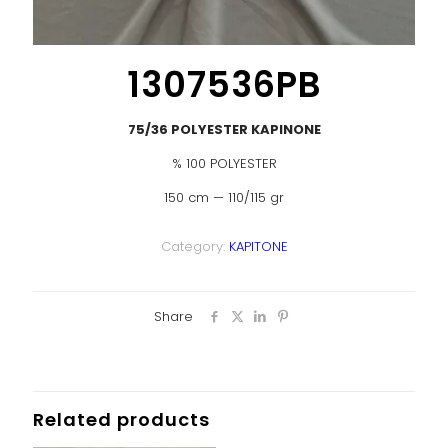
1307536PB
75/36 POLYESTER KAPINONE
% 100 POLYESTER
150 cm — 110/115 gr
Category:
KAPITONE
Share
Related products