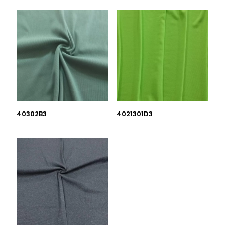
40302B3
4021301D3