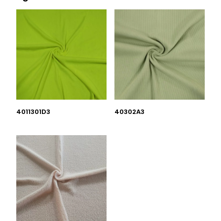
4011301D3
40302A3