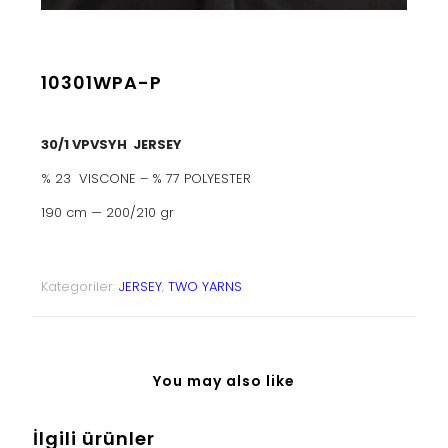
10301WPA-P
30/1 VPVSYH JERSEY
% 23 VISCONE – % 77 POLYESTER
190 cm — 200/210 gr
Kategoriler:
JERSEY
,
TWO YARNS
You may also like
İlgili ürünler