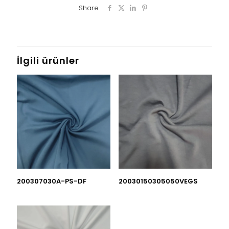
Share
İlgili ürünler
200307030A-PS-DF
20030150305050VEGS