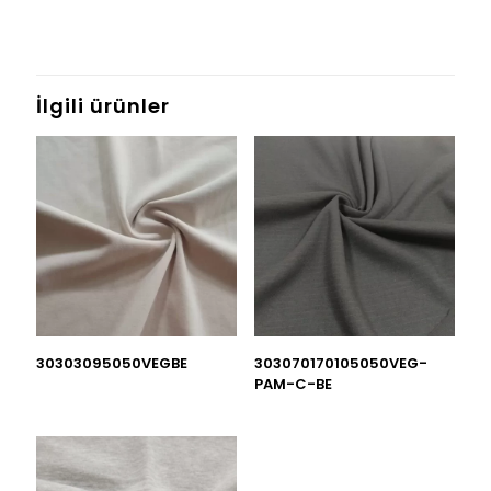
İlgili ürünler
30303095050VEGBE
303070170105050VEG-
PAM-C-BE