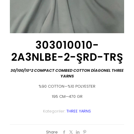
303010010-
2A3NLBE-2-ŞRD-TRŞ
30/100/10*2 COMPACT COMBED COTTON DİAGONEL THREE
YARNS
%90 COTTON—%10 POLYESTER
195 CM—470 GR
Kategoriler:
THREE YARNS
Share