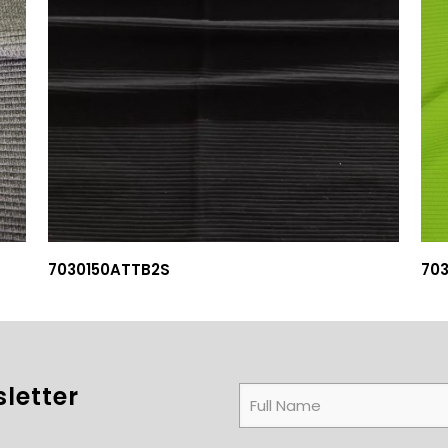
7030150ATTB2S
70
letter