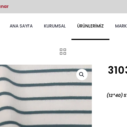
unar
ANA SAYFA
KURUMSAL
ÜRÜNLERİMİZ
MARK
310
(12*40) S