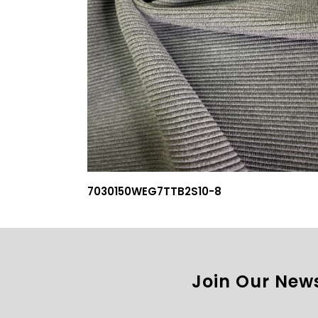
7030150WEG7TTB2S10-8
Join Our News