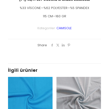
%33 VİSCONE—%62 POLYESTER—%5 SPANDEX
115 CM—180 GR
Kategoriler:
CAMISOLE
Share
İlgili ürünler