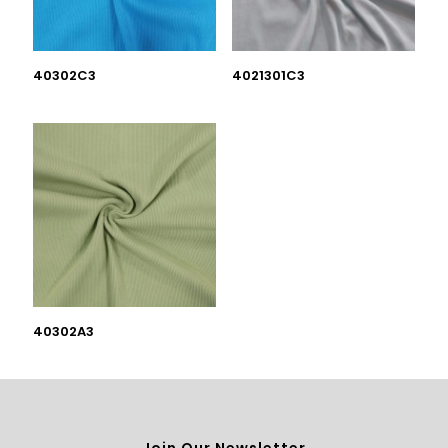
40302C3
4021301C3
40302A3
Join Our Newsletter