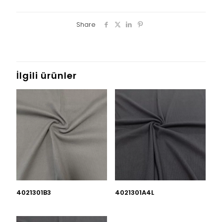
Share
İlgili ürünler
4021301B3
4021301A4L