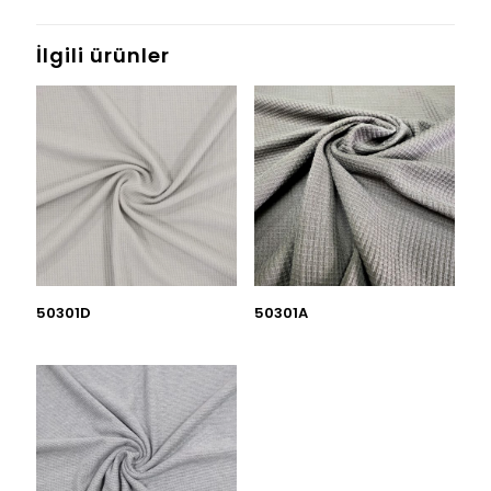
İlgili ürünler
50301D
50301A