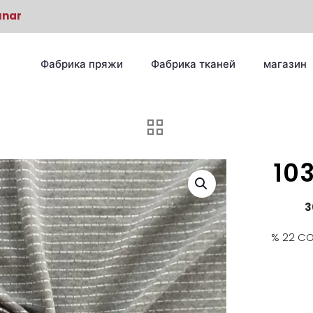
unar
Фабрика пряжи
Фабрика тканей
магазин
10
3
% 22 CO