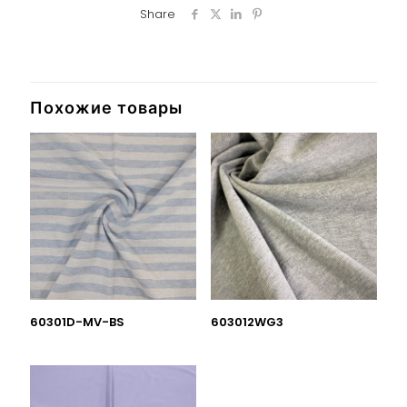
Share
Похожие товары
60301D-MV-BS
603012WG3