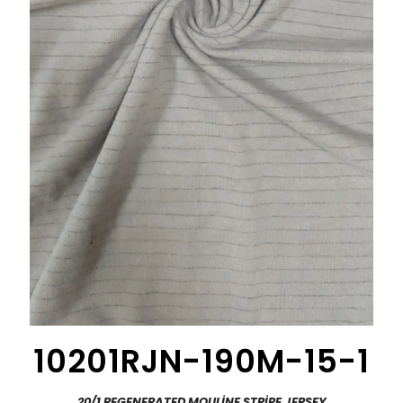
10201RJN-190M-15-1
20/1 REGENERATED MOULİNE STRİPE JERSEY