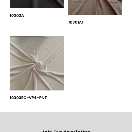
10302A
10301AF
10303EC-VP4-PNT
Join Our Newsletter