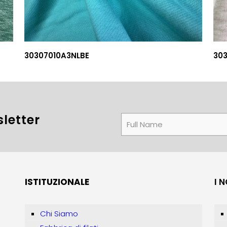
30307010A3NLBE
30
letter
ISTITUZIONALE
I 
Chi Siamo