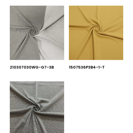
210307030WG-G7-3B
1507536P3B4-1-T